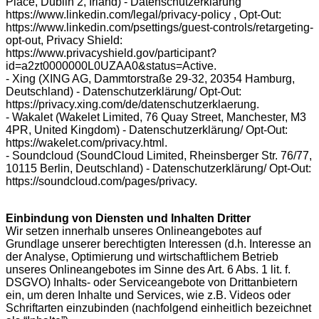
Place, Dublin 2, Irland) - Datenschutzerklärung
https://www.linkedin.com/legal/privacy-policy , Opt-Out:
https://www.linkedin.com/psettings/guest-controls/retargeting-
opt-out, Privacy Shield:
https://www.privacyshield.gov/participant?
id=a2zt0000000L0UZAA0&status=Active.
- Xing (XING AG, Dammtorstraße 29-32, 20354 Hamburg,
Deutschland) - Datenschutzerklärung/ Opt-Out:
https://privacy.xing.com/de/datenschutzerklaerung.
- Wakalet (Wakelet Limited, 76 Quay Street, Manchester, M3
4PR, United Kingdom) - Datenschutzerklärung/ Opt-Out:
https://wakelet.com/privacy.html.
- Soundcloud (SoundCloud Limited, Rheinsberger Str. 76/77,
10115 Berlin, Deutschland) - Datenschutzerklärung/ Opt-Out:
https://soundcloud.com/pages/privacy.
Einbindung von Diensten und Inhalten Dritter
Wir setzen innerhalb unseres Onlineangebotes auf
Grundlage unserer berechtigten Interessen (d.h. Interesse an
der Analyse, Optimierung und wirtschaftlichem Betrieb
unseres Onlineangebotes im Sinne des Art. 6 Abs. 1 lit. f.
DSGVO) Inhalts- oder Serviceangebote von Drittanbietern
ein, um deren Inhalte und Services, wie z.B. Videos oder
Schriftarten einzubinden (nachfolgend einheitlich bezeichnet