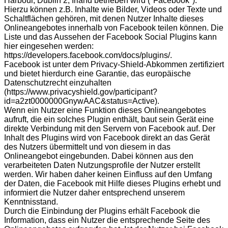
Harbour, Dublin 2, Irland betrieben wird ("Facebook").
Hierzu können z.B. Inhalte wie Bilder, Videos oder Texte und
Schaltflächen gehören, mit denen Nutzer Inhalte dieses
Onlineangebotes innerhalb von Facebook teilen können. Die
Liste und das Aussehen der Facebook Social Plugins kann
hier eingesehen werden:
https://developers.facebook.com/docs/plugins/.
Facebook ist unter dem Privacy-Shield-Abkommen zertifiziert
und bietet hierdurch eine Garantie, das europäische
Datenschutzrecht einzuhalten
(https://www.privacyshield.gov/participant?
id=a2zt0000000GnywAAC&status=Active).
Wenn ein Nutzer eine Funktion dieses Onlineangebotes
aufruft, die ein solches Plugin enthält, baut sein Gerät eine
direkte Verbindung mit den Servern von Facebook auf. Der
Inhalt des Plugins wird von Facebook direkt an das Gerät
des Nutzers übermittelt und von diesem in das
Onlineangebot eingebunden. Dabei können aus den
verarbeiteten Daten Nutzungsprofile der Nutzer erstellt
werden. Wir haben daher keinen Einfluss auf den Umfang
der Daten, die Facebook mit Hilfe dieses Plugins erhebt und
informiert die Nutzer daher entsprechend unserem
Kenntnisstand.
Durch die Einbindung der Plugins erhält Facebook die
Information, dass ein Nutzer die entsprechende Seite des