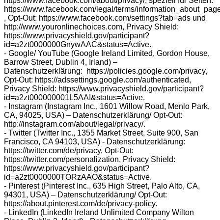
https://www.facebook.com/about/privacy/, speziell für Seiten:
https://www.facebook.com/legal/terms/information_about_pag
, Opt-Out: https://www.facebook.com/settings?tab=ads und
http://www.youronlinechoices.com, Privacy Shield:
https://www.privacyshield.gov/participant?
id=a2zt0000000GnywAAC&status=Active.
- Google/ YouTube (Google Ireland Limited, Gordon House,
Barrow Street, Dublin 4, Irland) –
Datenschutzerklärung: https://policies.google.com/privacy,
Opt-Out: https://adssettings.google.com/authenticated,
Privacy Shield: https://www.privacyshield.gov/participant?
id=a2zt000000001L5AAI&status=Active.
- Instagram (Instagram Inc., 1601 Willow Road, Menlo Park,
CA, 94025, USA) – Datenschutzerklärung/ Opt-Out:
http://instagram.com/about/legal/privacy/.
- Twitter (Twitter Inc., 1355 Market Street, Suite 900, San
Francisco, CA 94103, USA) - Datenschutzerklärung:
https://twitter.com/de/privacy, Opt-Out:
https://twitter.com/personalization, Privacy Shield:
https://www.privacyshield.gov/participant?
id=a2zt0000000TORzAAO&status=Active.
- Pinterest (Pinterest Inc., 635 High Street, Palo Alto, CA,
94301, USA) – Datenschutzerklärung/ Opt-Out:
https://about.pinterest.com/de/privacy-policy.
- LinkedIn (LinkedIn Ireland Unlimited Company Wilton